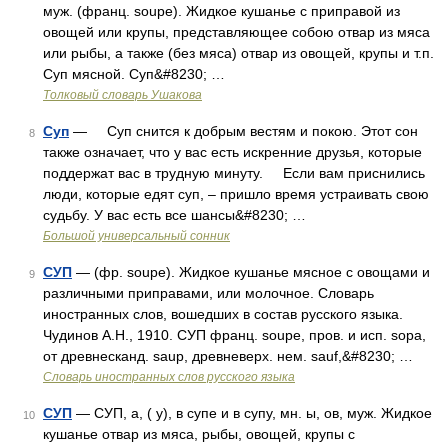
муж. (франц. soupe). Жидкое кушанье с приправой из
овощей или крупы, представляющее собою отвар из мяса
или рыбы, а также (без мяса) отвар из овощей, крупы и т.п.
Суп мясной. Суп&#8230; …
Толковый словарь Ушакова
Суп
— Суп снится к добрым вестям и покою. Этот сон
8
также означает, что у вас есть искренние друзья, которые
поддержат вас в трудную минуту. Если вам приснились
люди, которые едят суп, – пришло время устраивать свою
судьбу. У вас есть все шансы&#8230; …
Большой универсальный сонник
СУП
— (фр. soupe). Жидкое кушанье мясное с овощами и
9
различными приправами, или молочное. Словарь
иностранных слов, вошедших в состав русского языка.
Чудинов А.Н., 1910. СУП франц. soupe, пров. и исп. sopa,
от древнесканд. saup, древневерх. нем. sauf,&#8230; …
Словарь иностранных слов русского языка
СУП
— СУП, а, ( у), в супе и в супу, мн. ы, ов, муж. Жидкое
10
кушанье отвар из мяса, рыбы, овощей, крупы с