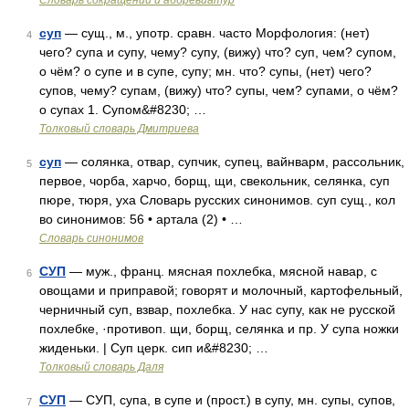
Словарь сокращений и аббревиатур
суп
— сущ., м., употр. сравн. часто Морфология: (нет)
4
чего? супа и супу, чему? супу, (вижу) что? суп, чем? супом,
о чём? о супе и в супе, супу; мн. что? супы, (нет) чего?
супов, чему? супам, (вижу) что? супы, чем? супами, о чём?
о супах 1. Супом&#8230; …
Толковый словарь Дмитриева
суп
— солянка, отвар, супчик, супец, вайнварм, рассольник,
5
первое, чорба, харчо, борщ, щи, свекольник, селянка, суп
пюре, тюря, уха Словарь русских синонимов. суп сущ., кол
во синонимов: 56 • артала (2) • …
Словарь синонимов
СУП
— муж., франц. мясная похлебка, мясной навар, с
6
овощами и приправой; говорят и молочный, картофельный,
черничный суп, взвар, похлебка. У нас супу, как не русской
похлебке, ·противоп. щи, борщ, селянка и пр. У супа ножки
жиденьки. | Суп церк. сип и&#8230; …
Толковый словарь Даля
СУП
— СУП, супа, в супе и (прост.) в супу, мн. супы, супов,
7