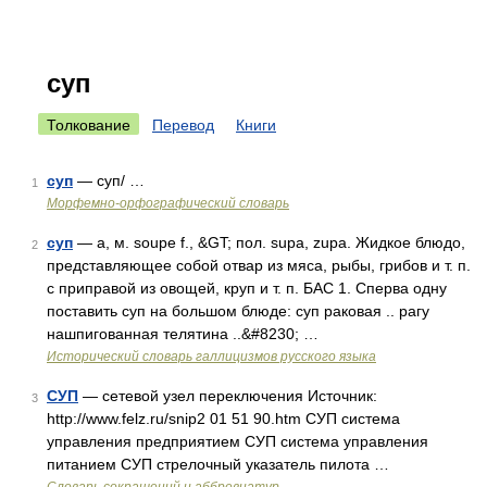
суп
Толкование
Перевод
Книги
суп
— суп/ …
1
Морфемно-орфографический словарь
суп
— а, м. soupe f., &GT; пол. supa, zupa. Жидкое блюдо,
2
представляющее собой отвар из мяса, рыбы, грибов и т. п.
с приправой из овощей, круп и т. п. БАС 1. Сперва одну
поставить суп на большом блюде: суп раковая .. рагу
нашпигованная телятина ..&#8230; …
Исторический словарь галлицизмов русского языка
СУП
— сетевой узел переключения Источник:
3
http://www.felz.ru/snip2 01 51 90.htm СУП система
управления предприятием СУП система управления
питанием СУП стрелочный указатель пилота …