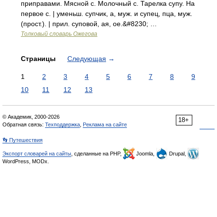
приправами. Мясной с. Молочный с. Тарелка супу. На
первое с. | уменьш. супчик, а, муж. и супец, пца, муж.
(прост.). | прил. суповой, ая, ое.&#8230; …
Толковый словарь Ожегова
Страницы
Следующая
→
1
2
3
4
5
6
7
8
9
10
11
12
13
© Академик, 2000-2026
18+
Обратная связь:
Техподдержка
,
Реклама на сайте
👣 Путешествия
Экспорт словарей на сайты
, сделанные на PHP,
Joomla,
Drupal,
WordPress, MODx.